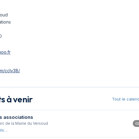
soud
tions
D
oo.fr
m/cclv38/
 à venir
Tout le calen
s associations
arc de la Mairie du Versoud
C
ils…