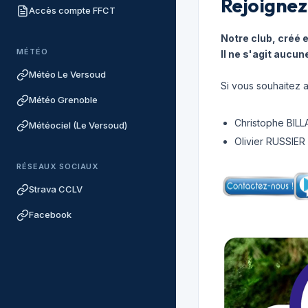
Rejoignez
Accès compte FFCT
Notre club, créé 
MÉTÉO
Il ne s'agit aucun
Météo Le Versoud
Si vous souhaitez a
Météo Grenoble
Christophe BILLA
Météociel (Le Versoud)
Olivier RUSSIER
RÉSEAUX SOCIAUX
Strava CCLV
Facebook