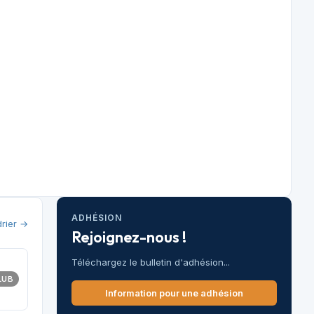
ADHÉSION
drier →
Rejoignez-nous !
Téléchargez le bulletin d'adhésion...
LUB
Information pour une adhésion