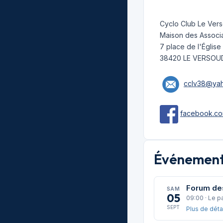
Cyclo Club Le Ver
Maison des Associa
7 place de l'Église
38420 LE VERSOU
cclv38@yah
facebook.co
Événements
Forum de
SAM
05
09:00 · Le p
SEPT
Plus de déta