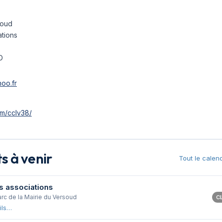
soud
tions
D
oo.fr
m/cclv38/
 à venir
Tout le calen
s associations
arc de la Mairie du Versoud
C
ils…