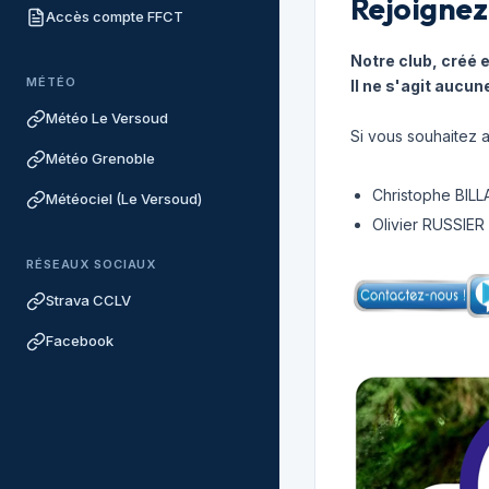
Rejoignez
Accès compte FFCT
Notre club, créé 
MÉTÉO
Il ne s'agit aucun
Météo Le Versoud
Si vous souhaitez a
Météo Grenoble
Christophe BILLA
Météociel (Le Versoud)
Olivier RUSSIER
RÉSEAUX SOCIAUX
Strava CCLV
Facebook