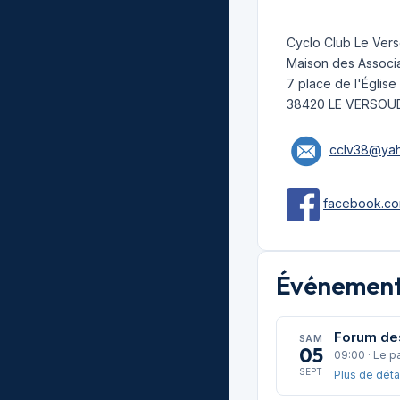
Cyclo Club Le Ver
Maison des Associa
7 place de l'Église
38420 LE VERSOU
cclv38@yah
facebook.co
Événements
Forum de
SAM
05
09:00 · Le p
SEPT
Plus de déta