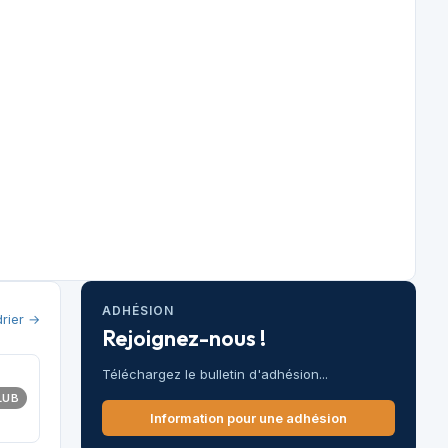
ADHÉSION
drier →
Rejoignez-nous !
Téléchargez le bulletin d'adhésion...
LUB
Information pour une adhésion